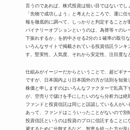
言うのであれば、株式投資は狙い目ではないでし
「先物で成功しよう」と考えたところで、運に任
報を徹底的に調べて、しっかりと判定することが
バイナリーオプションというのは、為替等々のレ
下振れするか」を的中させる2分の１確率の取引
いろんなサイトで掲載されている投資信託ランキ
す。堅実性、人気度、それから安定性、注目度な
仕組みがイージーだからということで、超ビギナ
ですが、日本国内より日本国外の方が法則を知覚
株価と申しますのはいろんなファクターで乱高下
が、空売りで儲けを手にしたいのなら分析力は絶
ファンドと投資信託は同じと誤認している人がい
あって、ファンドはこういったことがないので別
投資信託というのは投資のプロに信託することに
避するために分散するなど、智恵を絞った方が良