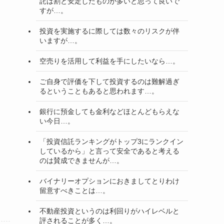
託は割と安定したものが多いと思って良いで
すが…。
投資を実施するに際しては数々のリスクが伴
いますが…。
空売りを活用して利益を手にしたいなら…。
ご自身で評価を下して投資するのは難解過ぎ
るということもあると思われます…。
銀行に預金しても金利などほとんどもらえな
い今日…。
「投資信託ランキングがトップ3にランクイン
しているから」と言って安全であると考える
のは賛成できませんが…。
バイナリーオプションにおきましてとりわけ
留意すべきことは…。
不動産投資というのは利回りがハイレベルと
評されることが多く…。