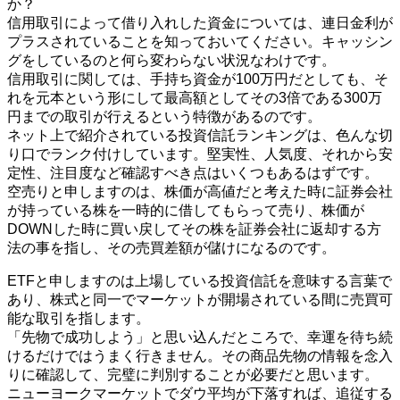
か？
信用取引によって借り入れした資金については、連日金利が
プラスされていることを知っておいてください。キャッシン
グをしているのと何ら変わらない状況なわけです。
信用取引に関しては、手持ち資金が100万円だとしても、そ
れを元本という形にして最高額としてその3倍である300万
円までの取引が行えるという特徴があるのです。
ネット上で紹介されている投資信託ランキングは、色んな切
り口でランク付けしています。堅実性、人気度、それから安
定性、注目度など確認すべき点はいくつもあるはずです。
空売りと申しますのは、株価が高値だと考えた時に証券会社
が持っている株を一時的に借してもらって売り、株価が
DOWNした時に買い戻してその株を証券会社に返却する方
法の事を指し、その売買差額が儲けになるのです。
ETFと申しますのは上場している投資信託を意味する言葉で
あり、株式と同一でマーケットが開場されている間に売買可
能な取引を指します。
「先物で成功しよう」と思い込んだところで、幸運を待ち続
けるだけではうまく行きません。その商品先物の情報を念入
りに確認して、完璧に判別することが必要だと思います。
ニューヨークマーケットでダウ平均が下落すれば、追従する