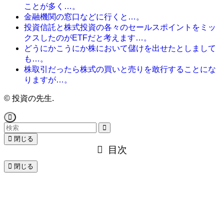
ことが多く…。
金融機関の窓口などに行くと…。
投資信託と株式投資の各々のセールスポイントをミッ
クスしたのがETFだと考えます…。
どうにかこうにか株において儲けを出せたとしまして
も…。
株取引だったら株式の買いと売りを敢行することにな
りますが…。
©
投資の先生.
閉じる
目次
閉じる