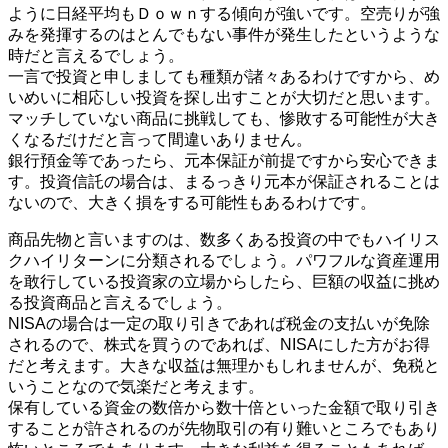
ように日経平均もＤｏｗｎする傾向が強いです。空売りが強
みを発揮するのはとんでもない事件が発生したというような
時だと言えるでしょう。
一言で投資と申しましても種類が諸々あるわけですから、め
いめいに相応しい投資を探し出すことが大切だと思います。
マッチしていない商品に挑戦しても、惨敗する可能性が大き
くなるだけだと言って間違いありません。
銀行預金等であったら、元本保証が前提ですから安心できま
す。投資信託の場合は、まるっきり元本が保証されることは
ないので、大きく損をする可能性もあるわけです。
商品先物と言いますのは、数多くある投資の中でもハイリス
クハイリターンに分類されるでしょう。パワフルな資産運用
を敢行している投資家の立場からしたら、巨額の収益に挑め
る投資商品と言えるでしょう。
NISAの場合は一定の取り引きであれば税金の支払いが免除
されるので、株式を買うのであれば、NISAにした方がお得
だと考えます。大きな収益は無理かもしれませんが、免税と
いうことなので気楽だと考えます。
保有している資金の数倍から数十倍といった金額で取り引き
することが許されるのが先物取引の有り難いところでもあり