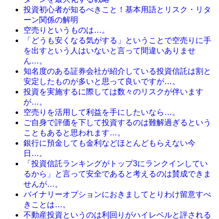
投資初心者が知るべきこと！基本用語とリスク・リタ
ーン関係の解明
空売りというものは…。
「どうも安くなる気がする」ということで空売りに手
を出すという人はいないと言って間違いありませ
ん…。
知名度のある証券会社が紹介している投資信託は割と
安定したものが多いと思って良いですが…。
投資を実施するに際しては数々のリスクが伴います
が…。
空売りを活用して利益を手にしたいなら…。
ご自身で評価を下して投資するのは難解過ぎるという
こともあると思われます…。
銀行に預金しても金利などほとんどもらえない今
日…。
「投資信託ランキングがトップ3にランクインしてい
るから」と言って安全であると考えるのは賛成できま
せんが…。
バイナリーオプションにおきましてとりわけ留意すべ
きことは…。
不動産投資というのは利回りがハイレベルと評される