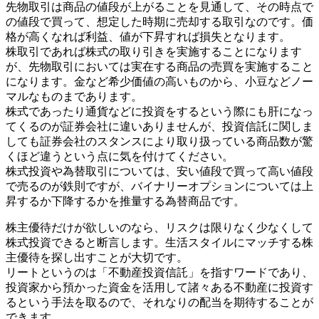
先物取引は商品の値段が上がることを見通して、その時点で
の値段で買って、想定した時期に売却する取引なのです。価
格が高くなれば利益、値が下昇すれば損失となります。
株取引であれば株式の取り引きを実施することになります
が、先物取引においては実在する商品の売買を実施すること
になります。金など希少価値の高いものから、小豆などノー
マルなものまであります。
株式であったり通貨などに投資をするという際にも肝になっ
てくるのが証券会社に違いありませんが、投資信託に関しま
しても証券会社のスタンスにより取り扱っている商品数が驚
くほど違うという点に気を付けてください。
株式投資や為替取引については、安い値段で買って高い値段
で売るのが鉄則ですが、バイナリーオプションについては上
昇するか下降するかを推量する為替商品です。
株主優待だけが欲しいのなら、リスクは限りなく少なくして
株式投資できると断言します。生活スタイルにマッチする株
主優待を探し出すことが大切です。
リートというのは「不動産投資信託」を指すワードであり、
投資家から預かった資金を活用して諸々ある不動産に投資す
るという手法を取るので、それなりの配当を期待することが
できます。