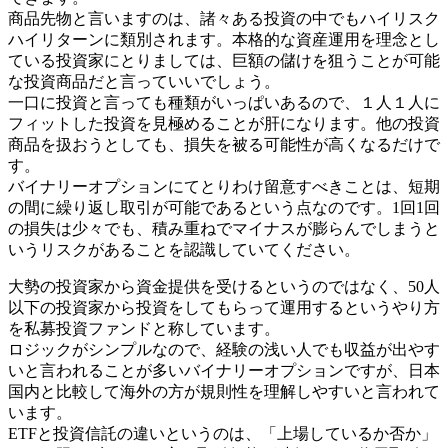
商品先物と言いますのは、諸々ある投資の中でもハイリスク
ハイリターンに類別されます。本格的な資産運用を理念とし
ている投資家にとりましては、巨額の儲けを狙うことが可能
な投資商品だと言っていいでしょう。
一口に投資と言っても種類がいっぱいあるので、１人１人に
フィットした投資を見極めることが肝になります。他の投資
商品を扱おうとしても、損失を被る可能性が高くなるだけで
す。
バイナリーオプションにてとりわけ留意すべきことは、短期
の間に繰り返し取引が可能であるという点なのです。1回1回
の損失は少々でも、積み重ねでマイナスが膨らんでしまうと
いうリスクがあることを認識していてください。
大勢の投資家から資金提供を受けるというのではなく、50人
以下の投資家から投資をしてもらって運用するというやり方
を私募投資ファンドと称しています。
ロジックがシンプルなので、経験の浅い人でも収益が出やす
いと言われることが多いバイナリーオプションですが、日本
国内と比較して海外の方が規則性を理解しやすいと言われて
います。
ETFと投資信託の違いというのは、「上場しているか否か」