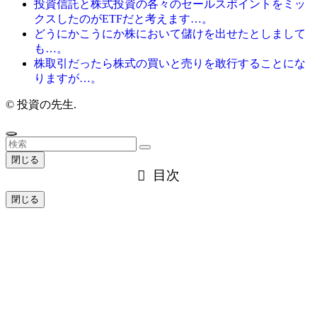
投資信託と株式投資の各々のセールスポイントをミッ
クスしたのがETFだと考えます…。
どうにかこうにか株において儲けを出せたとしまして
も…。
株取引だったら株式の買いと売りを敢行することにな
りますが…。
©
投資の先生.
閉じる
目次
閉じる