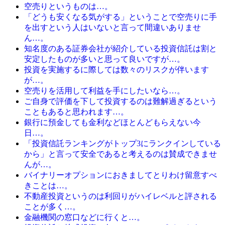
空売りというものは…。
「どうも安くなる気がする」ということで空売りに手
を出すという人はいないと言って間違いありませ
ん…。
知名度のある証券会社が紹介している投資信託は割と
安定したものが多いと思って良いですが…。
投資を実施するに際しては数々のリスクが伴います
が…。
空売りを活用して利益を手にしたいなら…。
ご自身で評価を下して投資するのは難解過ぎるという
こともあると思われます…。
銀行に預金しても金利などほとんどもらえない今
日…。
「投資信託ランキングがトップ3にランクインしている
から」と言って安全であると考えるのは賛成できませ
んが…。
バイナリーオプションにおきましてとりわけ留意すべ
きことは…。
不動産投資というのは利回りがハイレベルと評される
ことが多く…。
金融機関の窓口などに行くと…。