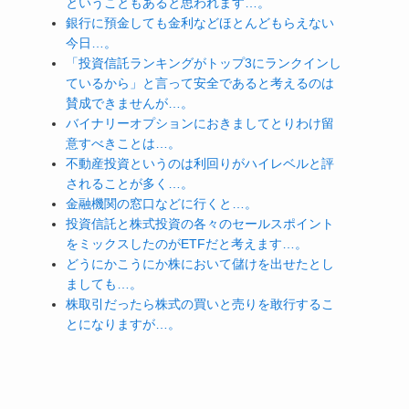
ということもあると思われます…。
銀行に預金しても金利などほとんどもらえない
今日…。
「投資信託ランキングがトップ3にランクインし
ているから」と言って安全であると考えるのは
賛成できませんが…。
バイナリーオプションにおきましてとりわけ留
意すべきことは…。
不動産投資というのは利回りがハイレベルと評
されることが多く…。
金融機関の窓口などに行くと…。
投資信託と株式投資の各々のセールスポイント
をミックスしたのがETFだと考えます…。
どうにかこうにか株において儲けを出せたとし
ましても…。
株取引だったら株式の買いと売りを敢行するこ
とになりますが…。