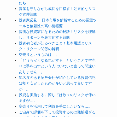
たち
資産を守りながら成長を目指す！効果的なリス
ク管理戦略
の
投資家必見！ 日本市場を解析するための厳選ツ
ールと信頼性の高い情報源
賢明な投資家になるための秘訣！リスクを理解
し、リターンを最大化する戦略
投資初心者が知るべきこと！基本用語とリス
ク・リターン関係の解明
空売りというものは…。
「どうも安くなる気がする」ということで空売
りに手を出すという人はいないと言って間違い
ありません…。
知名度のある証券会社が紹介している投資信託
は割と安定したものが多いと思って良いです
が…。
投資を実施するに際しては数々のリスクが伴い
ますが…。
空売りを活用して利益を手にしたいなら…。
ご自身で評価を下して投資するのは難解過ぎる