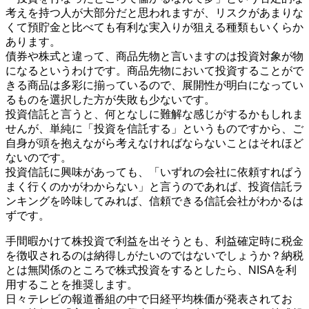
考えを持つ人が大部分だと思われますが、リスクがあまりな
くて預貯金と比べても有利な実入りが狙える種類もいくらか
あります。
債券や株式と違って、商品先物と言いますのは投資対象が物
になるというわけです。商品先物において投資することがで
きる商品は多彩に揃っているので、展開性が明白になってい
るものを選択した方が失敗も少ないです。
投資信託と言うと、何となしに難解な感じがするかもしれま
せんが、単純に「投資を信託する」というものですから、ご
自身が頭を抱えながら考えなければならないことはそれほど
ないのです。
投資信託に興味があっても、「いずれの会社に依頼すればう
まく行くのかがわからない」と言うのであれば、投資信託ラ
ンキングを吟味してみれば、信頼できる信託会社がわかるは
ずです。
手間暇かけて株投資で利益を出そうとも、利益確定時に税金
を徴収されるのは納得しがたいのではないでしょうか？納税
とは無関係のところで株式投資をするとしたら、NISAを利
用することを推奨します。
日々テレビの報道番組の中で日経平均株価が発表されてお