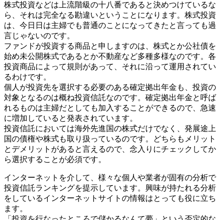
株式投資などは上流階級の十八番であると決めつけているな
ら、それは完全なる勘違いということになります。株式投資
は、今日日は主婦でも普通のことになってきたと言っても過
言じゃないのです。
ファンドが投資する商品と申しますのは、株式とか公社債を
始め未公開株式であるとか不動産など多種多様なのです。各
投資商品によって規則があって、それに沿って運用されてい
るわけです。
個人が投資先を選択する必要のある確定拠出年金も、投資の
対象となるのは概ね投資信託なのです。確定拠出年金と呼ば
れるものは主婦だとしても加入することができるので、急速
に増加していると発表されています。
投資信託においては海外先進国の株式だけでなく、発展途上
国の債権や株式も取り扱っているのです。どちらもメリット
とデメリットがあると言えるので、念入りにチェックしてか
ら選択することが必須です。
インターネットを介して、様々な個人や業者が固有の分析で
投資信託ランキングを提示しています。興味が持たれる分析
をしているインターネットサイトの情報はとっても役に立ち
ます。
「投資を行なったところで儲かるなんて夢」という否定的な