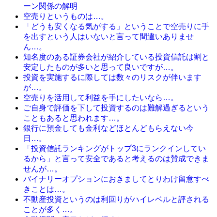
ーン関係の解明
空売りというものは…。
「どうも安くなる気がする」ということで空売りに手
を出すという人はいないと言って間違いありませ
ん…。
知名度のある証券会社が紹介している投資信託は割と
安定したものが多いと思って良いですが…。
投資を実施するに際しては数々のリスクが伴います
が…。
空売りを活用して利益を手にしたいなら…。
ご自身で評価を下して投資するのは難解過ぎるという
こともあると思われます…。
銀行に預金しても金利などほとんどもらえない今
日…。
「投資信託ランキングがトップ3にランクインしてい
るから」と言って安全であると考えるのは賛成できま
せんが…。
バイナリーオプションにおきましてとりわけ留意すべ
きことは…。
不動産投資というのは利回りがハイレベルと評される
ことが多く…。