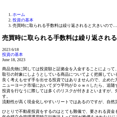
ホーム
投資の基本
売買時に取られる手数料は繰り返されると大きいので…
売買時に取られる手数料は繰り返され
2023
6/18
投資の基本
June 18, 2023
商品先物に関しては投資額と証拠金を入金することによって
取引の対象にしようとしている商品についてよく把握してい
良く考えもせず手を出せる投資ではありませんので、止めた
ニューヨーク市場においてダウ平均がＤｏｗｎしたら、追随
投資を行なうに際しては多くのリスクが付きまといますが、
す。
流動性が高く現金化しやすいリートではあるのですが、自然
ひとりで不動産投資をするのはとても難儀で、要される資金
年金積立金管理運用独立行政法人＝GPIFが株価をそれなり