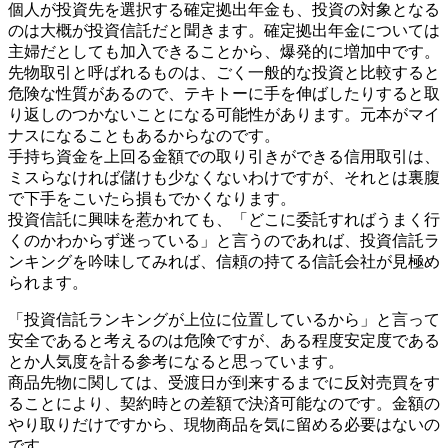
個人が投資先を選択する確定拠出年金も、投資の対象となる
のは大概が投資信託だと聞きます。確定拠出年金については
主婦だとしても加入できることから、爆発的に増加中です。
先物取引と呼ばれるものは、ごく一般的な投資と比較すると
危険な性質があるので、テキトーに手を伸ばしたりすると取
り返しのつかないことになる可能性があります。元本がマイ
ナスになることもあるからなのです。
手持ち資金を上回る金額での取り引きができる信用取引は、
ミスらなければ儲けも少なくないわけですが、それとは裏腹
で下手をこいたら損もでかくなります。
投資信託に興味を惹かれても、「どこに委託すればうまく行
くのかわからず迷っている」と言うのであれば、投資信託ラ
ンキングを吟味してみれば、信頼の持てる信託会社が見極め
られます。
「投資信託ランキングが上位に位置しているから」と言って
安全であると考えるのは危険ですが、ある程度安定度である
とか人気度を計る参考になると思っています。
商品先物に関しては、受渡日が到来するまでに反対売買をす
ることにより、契約時との差額で決済可能なのです。金額の
やり取りだけですから、現物商品を気に留める必要はないの
です。