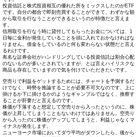
投資信託と株式投資相互の優れた所をミックスしたのがETF
です。自分の都合で即刻売買することができて、わずかな額
から取引を行なうことができるというのが特徴だと言えま
す。
信用取引を行なう時に貸付してもらったお金については、1
日毎に金利が発生していることを頭に入れておかなければな
りません。借金をしているのと何も変わらない状態だと言え
るわけです。
有名な証券会社がハンドリングしている投資信託は割合心配
のないものが多いとされていますが、とは言えハイリスクな
商品も存在していますので気を付けていただきたいです。
空売りで利益をゲットするためには、チャートを予測するだ
けでなく、時勢を推論することが必要不可欠なのです。上に
掛けるか下に掛けるかのようなギャンブルではなく、推察す
ることが肝要だと言えるのです。
株価が下落すると想定して空売りから入ったというのに、株
価が上昇してしまうこともないわけではありません。空売り
から入ったのに株価がアップしてしまうと、利益じゃなくマ
イナスが発生します。
ニューヨーク市場においてダウ平均がダウンしたら、後から