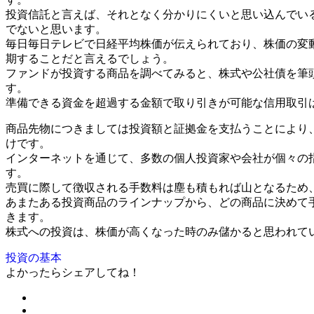
投資信託と言えば、それとなく分かりにくいと思い込んでい
でないと思います。
毎日毎日テレビで日経平均株価が伝えられており、株価の変
期することだと言えるでしょう。
ファンドが投資する商品を調べてみると、株式や公社債を筆
す。
準備できる資金を超過する金額で取り引きが可能な信用取引
商品先物につきましては投資額と証拠金を支払うことにより
けです。
インターネットを通じて、多数の個人投資家や会社が個々の
す。
売買に際して徴収される手数料は塵も積もれば山となるため
あまたある投資商品のラインナップから、どの商品に決めて
きます。
株式への投資は、株価が高くなった時のみ儲かると思われて
投資の基本
よかったらシェアしてね！