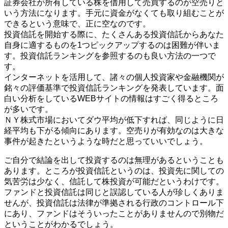
証券会社が所有している株を借用して売買するのが空売りと
いう方法になります。手元に資金がなくても取り組むことが
できるという意味で、正に空なのです。
投資信託を開始する際に、たくさんある投資信託からあなた
自身に適するものを1つピックアップするのは困難が伴いま
す。投資信託ランキングを参照するのも良い方法の一つで
す。
インターネットを活用して、諸々の個人投資家や金融機関が
銘々の評価基準で投資信託ランキングを発表しています。面
白い分析をしているWEBサイトの情報はすごく得るところ
が多いです。
ＮＹ株式市場においてダウ平均が低下すれば、同じように日
経平均も下がる傾向にあります。空売りが有効なのは大きな
事件が起きたというような時だと思っていいでしょう。
ご自分で結論を出して投資するのは無理があるということも
あります。ところが投資信託というのは、投資先に関しての
気苦労は少なく、信託して株投資が可能だというわけです。
ファンドと投資信託は同じと誤認している人が珍しくありま
せんが、投資信託は法律が準拠される行政のコントロール下
にあり、ファンドはそういったことがありませんので別物だ
ということがわかるでしょう。