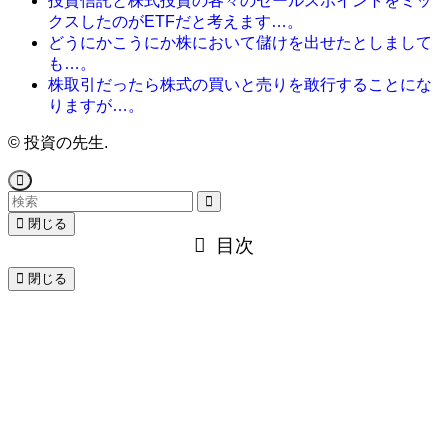
投資信託と株式投資の各々のセールスポイントをミッ
クスしたのがETFだと考えます…。
どうにかこうにか株において儲けを出せたとしまして
も…。
株取引だったら株式の買いと売りを敢行することにな
りますが…。
©
投資の先生.
閉じる
目次
閉じる