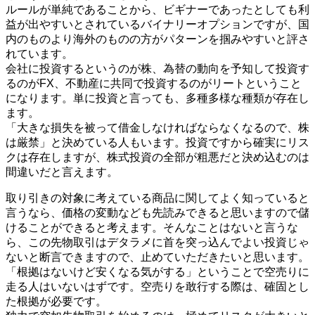
ルールが単純であることから、ビギナーであったとしても利
益が出やすいとされているバイナリーオプションですが、国
内のものより海外のものの方がパターンを掴みやすいと評さ
れています。
会社に投資するというのが株、為替の動向を予知して投資す
るのがFX、不動産に共同で投資するのがリートということ
になります。単に投資と言っても、多種多様な種類が存在し
ます。
「大きな損失を被って借金しなければならなくなるので、株
は厳禁」と決めている人もいます。投資ですから確実にリス
クは存在しますが、株式投資の全部が粗悪だと決め込むのは
間違いだと言えます。
取り引きの対象に考えている商品に関してよく知っていると
言うなら、価格の変動なども先読みできると思いますので儲
けることができると考えます。そんなことはないと言うな
ら、この先物取引はデタラメに首を突っ込んでよい投資じゃ
ないと断言できますので、止めていただきたいと思います。
「根拠はないけど安くなる気がする」ということで空売りに
走る人はいないはずです。空売りを敢行する際は、確固とし
た根拠が必要です。