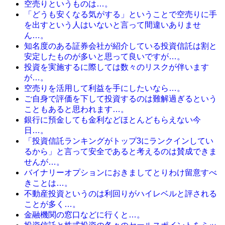
空売りというものは…。
「どうも安くなる気がする」ということで空売りに手
を出すという人はいないと言って間違いありませ
ん…。
知名度のある証券会社が紹介している投資信託は割と
安定したものが多いと思って良いですが…。
投資を実施するに際しては数々のリスクが伴います
が…。
空売りを活用して利益を手にしたいなら…。
ご自身で評価を下して投資するのは難解過ぎるという
こともあると思われます…。
銀行に預金しても金利などほとんどもらえない今
日…。
「投資信託ランキングがトップ3にランクインしてい
るから」と言って安全であると考えるのは賛成できま
せんが…。
バイナリーオプションにおきましてとりわけ留意すべ
きことは…。
不動産投資というのは利回りがハイレベルと評される
ことが多く…。
金融機関の窓口などに行くと…。