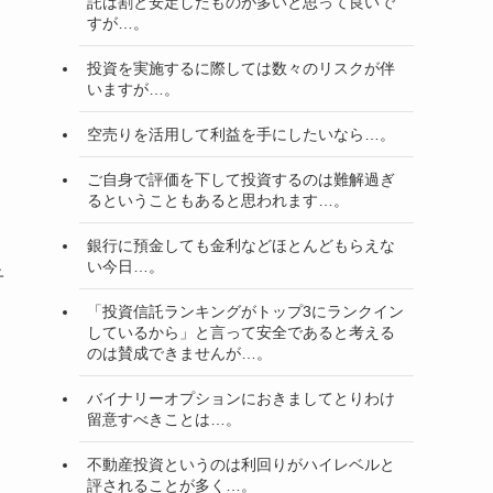
託は割と安定したものが多いと思って良いで
すが…。
投資を実施するに際しては数々のリスクが伴
いますが…。
空売りを活用して利益を手にしたいなら…。
ご自身で評価を下して投資するのは難解過ぎ
るということもあると思われます…。
銀行に預金しても金利などほとんどもらえな
い今日…。
子
「投資信託ランキングがトップ3にランクイン
しているから」と言って安全であると考える
のは賛成できませんが…。
バイナリーオプションにおきましてとりわけ
留意すべきことは…。
不動産投資というのは利回りがハイレベルと
評されることが多く…。