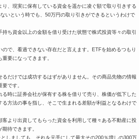
より、現実に保有している資金を遥かに凌ぐ額で取り引きする
ないという時でも、50万円の取り引きができるというわけで
手持ち資金以上の金額を借り受けた状態で株式投資等々の取引
いので、看過できない存在だと言えます。ETFを始めるつもり
も重要になってきます。
せるだけでは成功するはずがありません。その商品先物の情報
重要です。
れる時に証券会社が保有する株を借りて売り、株価が低下した
する方法の事を指し、そこで生まれる差額が利益となるわけで
顧客より出資してもらった資金を利用して種々ある不動産に投
が期待できます。
としましても、それを元手にして最大その200％増しの300万