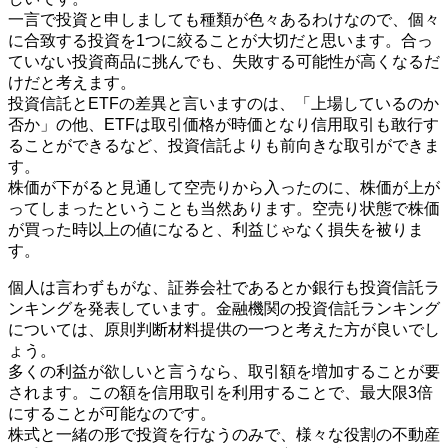
一言で投資と申しましても種類が色々あるわけなので、個々
に合致する投資を1つに絞ることが大切だと思います。合っ
ていない投資商品に挑んでも、失敗する可能性が高くなるだ
けだと考えます。
投資信託とETFの差異と言いますのは、「上場しているのか
否か」の他、ETFは取引価格が時価となり信用取引も敢行す
ることができるなど、投資信託よりも前向きな取引ができま
す。
株価が下がると見通して空売りから入ったのに、株価が上が
ってしまったということも当然あります。空売り状態で株価
が買った時以上の値になると、利益じゃなく損失を被りま
す。
個人は言わずもがな、証券会社であるとか銀行も投資信託ラ
ンキングを発表しています。金融機関の投資信託ランキング
については、原則判断材料提供の一つと考えた方が良いでし
ょう。
多くの利益が欲しいと言うなら、取引額を増加することが要
されます。この額を信用取引を利用することで、最大限3倍
にすることが可能なのです。
株式と一緒の形で投資を行なうのみで、様々な役割の不動産