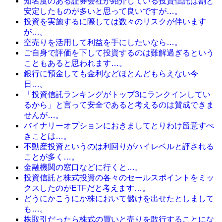
知名度のある証券会社が紹介している投資信託は割と
安定したものが多いと思って良いですが…。
投資を実施するに際しては数々のリスクが伴います
が…。
空売りを活用して利益を手にしたいなら…。
ご自身で評価を下して投資するのは難解過ぎるという
こともあると思われます…。
銀行に預金しても金利などほとんどもらえない今
日…。
「投資信託ランキングがトップ3にランクインしてい
るから」と言って安全であると考えるのは賛成できま
せんが…。
バイナリーオプションにおきましてとりわけ留意すべ
きことは…。
不動産投資というのは利回りがハイレベルと評される
ことが多く…。
金融機関の窓口などに行くと…。
投資信託と株式投資の各々のセールスポイントをミッ
クスしたのがETFだと考えます…。
どうにかこうにか株において儲けを出せたとしまして
も…。
株取引だったら株式の買いと売りを敢行することにな