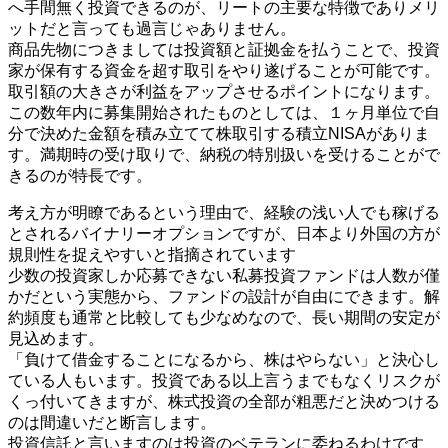
へ手間無く投資できるのが、リートの主要な特徴でありメリ
ットだと言っても過言じゃありません。
商品先物につきましては投資額と証拠金を払うことで、投資
家が保有する資金を超す取引をやり遂げることが可能です。
取引額の大きさが利益をアップさせるポイントになります。
この数年内に募集開始されたものとしては、１ヶ月単位で自
分で決めた金額を積み立てて株取引する積立NISAがありま
す。満期時の受け取りで、納税の特別扱いを受けることがで
きるのが特長です。
考え方が明瞭であるという理由で、経験の浅い人でも稼げる
とされるバイナリーオプションですが、日本より外国の方が
規則性を捉えやすいと指摘されています
少数の投資家しか応募できない私募投資ファンドは人数が僅
かだという実態から、ファンドの設計が自由にできます。解
約頻度も通常と比較しても少なめなので、長い期間の安定が
見込めます。
「負けて借金することになるから、株はやらない」と決心し
ている人もいます。投資である以上言うまでもなくリスクが
くっ付いてきますが、株式投資の全部が粗悪だと決めつける
のは間違いだと断言します。
投資信託と言いますのは投資のベテランに委ねるわけです