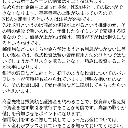
しているホームページの情報はすごく役立ちます。
決められた金額を上回った場合、NISA枠としての扱いがで
きなくなります。毎年毎年の上限が決まっているので、
NISAを運用するという方は注意が必要です。
先物取引というのは商品の値段が上がるという推測の元、そ
の時の値段で買い入れて、予測したタイミングで売却する取
引なのです。価格が上がれば儲け、値段が下がれば損失にな
るというわけです。
郵便局などにいくらお金を預けようとも利息がつかないに等
しい現在では、株式投資は賢い資産運用方法のひとつではな
いでしょうか？リスクを取ることなく、巧みに投資すること
が大事になります。
銀行の窓口などに赴くと、初耳のような投資についてのパン
フレットが何種類も並べられています。興味を抱いたのな
ら、その投資に関して受付担当などに説明してもらったらい
いと思います。
商品先物は投資額と証拠金を納めることで、投資家が蓄え持
つ資金を超す取引を敢行することが可能です。高額の取引が
儲けを倍加させるポイントになります。
信用取引をするに際して貸してもらったお金については、
日々金利がプラスされていることを知っておいてください。