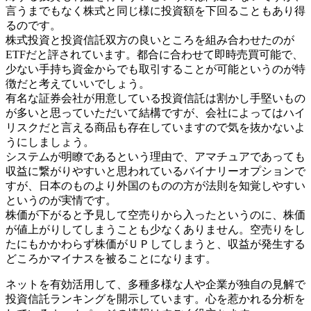
言うまでもなく株式と同じ様に投資額を下回ることもあり得
るのです。
株式投資と投資信託双方の良いところを組み合わせたのが
ETFだと評されています。都合に合わせて即時売買可能で、
少ない手持ち資金からでも取引することが可能というのが特
徴だと考えていいでしょう。
有名な証券会社が用意している投資信託は割かし手堅いもの
が多いと思っていただいて結構ですが、会社によってはハイ
リスクだと言える商品も存在していますので気を抜かないよ
うにしましょう。
システムが明瞭であるという理由で、アマチュアであっても
収益に繋がりやすいと思われているバイナリーオプションで
すが、日本のものより外国のものの方が法則を知覚しやすい
というのが実情です。
株価が下がると予見して空売りから入ったというのに、株価
が値上がりしてしまうことも少なくありません。空売りをし
たにもかかわらず株価がＵＰしてしまうと、収益が発生する
どころかマイナスを被ることになります。
ネットを有効活用して、多種多様な人や企業が独自の見解で
投資信託ランキングを開示しています。心を惹かれる分析を