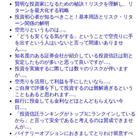
賢明な投資家になるための秘訣！リスクを理解し、リ
ターンを最大化する戦略
投資初心者が知るべきこと！基本用語とリスク・リタ
ーン関係の解明
空売りというものは…。
「どうも安くなる気がする」ということで空売りに手
を出すという人はいないと言って間違いありませ
ん…。
知名度のある証券会社が紹介している投資信託は割と
安定したものが多いと思って良いですが…。
投資を実施するに際しては数々のリスクが伴います
が…。
空売りを活用して利益を手にしたいなら…。
ご自身で評価を下して投資するのは難解過ぎるという
こともあると思われます…。
銀行に預金しても金利などほとんどもらえない今
日…。
「投資信託ランキングがトップ3にランクインしている
から」と言って安全であると考えるのは賛成できませ
んが…。
バイナリーオプションにおきましてとりわけ留意すべ