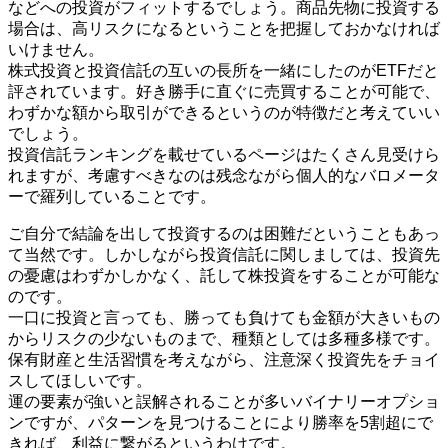
などへの投資がフィットするでしょう。商品先物に投資する
場合は、高リスクになるということを把握しておかなければ
いけません。
株式投資と投資信託の互いの長所を一緒にしたのがETFだと
評されています。好き勝手に直ぐに売買することが可能で、
わずかな額から取引ができるというのが特徴だと考えていい
でしょう。
投資信託ランキングを載せているページはたくさん見受けら
れますが、考慮すべきなのは残念ながら個人的なバロメータ
ーで羅列していることです。
ご自分で結論を出して投資するのは困難だということもあっ
て当然です。しかしながら投資信託に関しましては、投資先
の憂慮はわずかしかなく、託して株投資をすることが可能な
のです。
一口に投資と言っても、勝っても負けても金額が大きいもの
からリスクの少ないものまで、種類としては多種多様です。
保有財産と生活習慣を考えながら、注意深く投資先をチョイ
スしてほしいです。
運の要素が強いと誤解されることが多いバイナリーオプショ
ンですが、パターンを見つけることにより勝率を5割超にで
きれば、利益に繋がるというわけです。