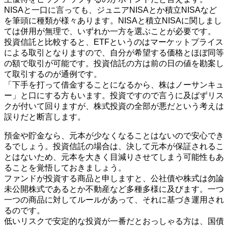
NISAと一口に言っても、ジュニアNISAとか積立NISAなど
を筆頭に種類が様々あります。NISAと積立NISAに関しまし
ては併用が無理で、いずれか一方を選ぶことが必要です。
投資信託と比較すると、ETFというのはマーケットプライス
による取引となりますので、自分が希望する価格とほぼ同等
の額で取引が可能です。投資信託の方は前の日の値を勘案し
て取引するのが通例です。
「下手を打って借金することになるから、株はノーサンキュ
ー」と口にする方もいます。投資ですので言うに及ばずリス
クが付いて回りますが、株式投資の全部が悪だという考えは
誤りだと断言します。
預金や貯金なら、元本が少なくなることはないので安心でき
るでしょう。投資信託の場合は、決して元本が保証されるこ
とはないため、元本を大きく目減りさせてしまう可能性もあ
ることを覚悟しておきましょう。
ファンドが投資する商品と申しますと、公社債や株式は勿論
未公開株式であるとか不動産など多種多様に及びます。一つ
一つの商品に対してルールがあって、それに基づき運用され
るのです。
低いリスクで安定的な投資が一番だとおっしゃる方は、国債