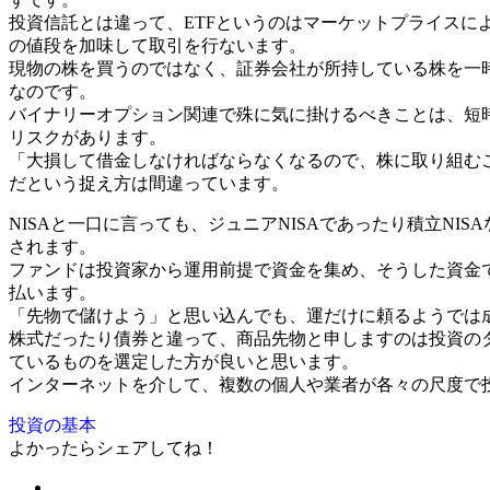
投資信託とは違って、ETFというのはマーケットプライス
の値段を加味して取引を行ないます。
現物の株を買うのではなく、証券会社が所持している株を一
なのです。
バイナリーオプション関連で殊に気に掛けるべきことは、短
リスクがあります。
「大損して借金しなければならなくなるので、株に取り組む
だという捉え方は間違っています。
NISAと一口に言っても、ジュニアNISAであったり積立NI
されます。
ファンドは投資家から運用前提で資金を集め、そうした資金
払います。
「先物で儲けよう」と思い込んでも、運だけに頼るようでは
株式だったり債券と違って、商品先物と申しますのは投資の
ているものを選定した方が良いと思います。
インターネットを介して、複数の個人や業者が各々の尺度で
投資の基本
よかったらシェアしてね！