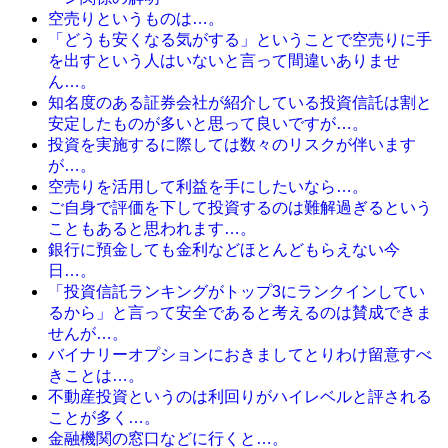
空売りというものは…。
「どうも安くなる気がする」ということで空売りに手
を出すという人はいないと言って間違いありませ
ん…。
知名度のある証券会社が紹介している投資信託は割と
安定したものが多いと思って良いですが…。
投資を実施するに際しては数々のリスクが伴います
が…。
空売りを活用して利益を手にしたいなら…。
ご自身で評価を下して投資するのは難解過ぎるという
こともあると思われます…。
銀行に預金しても金利などほとんどもらえない今
日…。
「投資信託ランキングがトップ3にランクインしてい
るから」と言って安全であると考えるのは賛成できま
せんが…。
バイナリーオプションにおきましてとりわけ留意すべ
きことは…。
不動産投資というのは利回りがハイレベルと評される
ことが多く…。
金融機関の窓口などに行くと…。