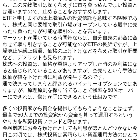
ら、この先物取引は深く考えずに首を突っ込んでよい投資と
は違いますので、止めることをおすすめします。
ETFと申しますのは上場済みの投資信託を意味する略称であ
り、株式と同じ要領で取引市場がオープンしている最中に売
ったり買ったりが可能な取引のことを言います。
マーケットが開いている時間帯ならば、自分自身の都合に合
わせて取り引きすることが可能なのがETFの長所ですが、上
場廃止や繰上償還、価格の上げ下げなどを考えた取引が肝要
など、デメリットも見られます。
株式への投資は、価格が買値よりアップした時のみ利益にな
ると信じられていることがありますが、空売りという手法は
株価が値を下げた時に利益が発生するのです。
運で決まってしまうと評されるバイナリーオプションではあ
りますが、原理原則を探り当てることで勝率を50％オーバ
ーにできれば、儲けが手にできるという仕組みです。
多くの投資家から資金を提供してもらうようなことはせず、
最高で50人までの投資家から資金を募って運用するという
やり方を私募投資ファンドと呼びます。
金融機関にお金を預けたとしても利息がほとんどつかない今
日この頃では、株式投資は素晴らしい資産運用方法のひとつ