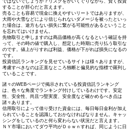
ではないでしょうか？リスクをかいくぐりながら、賢く投資
することが肝心だと言えます。
売ることも容易で現金に換えやすいリートではありますが、
大雨や大雪などにより信じられないダメージを被ったといっ
た場合は、途方もない損失に繋がる可能性があるということ
を忘れてはいけません。
先物取引と申しますのは商品価格が高くなるという確証を持
って、その時の値で購入し、想定した時期に売り払う取引な
のです。値上がりすれば利益、価格が下がれば損失になるの
です。
投資信託ランキングを見せているサイトは様々ありますが、
考慮すべきなのは正直なところ独断と偏見的な指標で羅列し
ていることです。
諸々のWEBページで掲示されている投資信託ランキング
は、色々な角度でランキング付けしているわけです。安定
性、安全性、尚且つ堅実度、安全度など確かめるべき点は
諸々あります。
信用取引によって借り受けた資金には、毎日毎日金利が加え
られていることを認識しておかなければなりません。キャッ
シングをしているのと何ら変わらない状況だと言えます。
ＮＹ市場においてダウ平均がＤｏｗｎすれば、同じように日