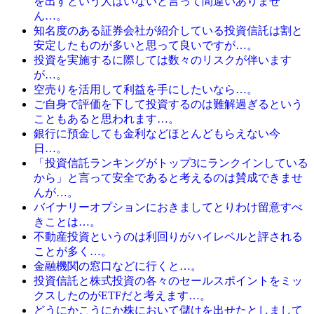
を出すという人はいないと言って間違いありませ
ん…。
知名度のある証券会社が紹介している投資信託は割と
安定したものが多いと思って良いですが…。
投資を実施するに際しては数々のリスクが伴います
が…。
空売りを活用して利益を手にしたいなら…。
ご自身で評価を下して投資するのは難解過ぎるという
こともあると思われます…。
銀行に預金しても金利などほとんどもらえない今
日…。
「投資信託ランキングがトップ3にランクインしている
から」と言って安全であると考えるのは賛成できませ
んが…。
バイナリーオプションにおきましてとりわけ留意すべ
きことは…。
不動産投資というのは利回りがハイレベルと評される
ことが多く…。
金融機関の窓口などに行くと…。
投資信託と株式投資の各々のセールスポイントをミッ
クスしたのがETFだと考えます…。
どうにかこうにか株において儲けを出せたとしまして