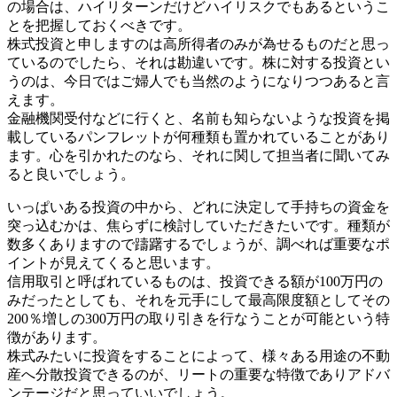
の場合は、ハイリターンだけどハイリスクでもあるというこ
とを把握しておくべきです。
株式投資と申しますのは高所得者のみが為せるものだと思っ
ているのでしたら、それは勘違いです。株に対する投資とい
うのは、今日ではご婦人でも当然のようになりつつあると言
えます。
金融機関受付などに行くと、名前も知らないような投資を掲
載しているパンフレットが何種類も置かれていることがあり
ます。心を引かれたのなら、それに関して担当者に聞いてみ
ると良いでしょう。
いっぱいある投資の中から、どれに決定して手持ちの資金を
突っ込むかは、焦らずに検討していただきたいです。種類が
数多くありますので躊躇するでしょうが、調べれば重要なポ
イントが見えてくると思います。
信用取引と呼ばれているものは、投資できる額が100万円の
みだったとしても、それを元手にして最高限度額としてその
200％増しの300万円の取り引きを行なうことが可能という特
徴があります。
株式みたいに投資をすることによって、様々ある用途の不動
産へ分散投資できるのが、リートの重要な特徴でありアドバ
ンテージだと思っていいでしょう。