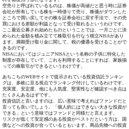
空売りと呼ばれているものは、株価が高値だと思う時に証券
会社が所有している株を一時借りて売り、株価がダウンした
ところで買い戻してその株を証券会社に戻す手法で、その売
買における差額が利益となって受け取れるというわけです。
ここ最近公募され始めたものということでは、一月ごとに決
められた金額を積み立てて株取引を行なう積立NISAがあり
ます。満期受け取り金に関して、税の優遇を受けることがで
きるのです。
NISAにおいてはジュニアNISAという名称の子供に特化した
制度が存在していて、これを利用することにすれば、家族揃
っての株取引ができるというわけです。
あちこちのWEBサイトで提示されている投資信託ランキン
グは、多岐に亘る視点でランキング付けしているわけです。
充実度、安定度、他にも人気度、堅実性など確認すべき点は
たくさんあるはずです。
投資信託と言いますのは、広い意味で考えればファンドだと
言っても良いでしょう。「個人的にはできない大きな投資が
できる」という意味ではファンドと同様だと言えます。
リスクが低くて安定感のある投資がベストだという方は、国
債などへの投資が合っているともいます。商品先物への投資