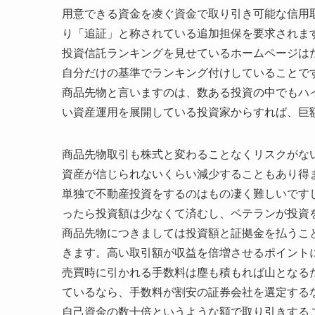
用意できる資金を凌ぐ資金で取り引き可能な信用
り「追証」と称されている追加担保を要求されま
投資信託ランキングを見せているホームページは
自分だけの基準でランキング付けしていることで
商品先物と言いますのは、数ある投資の中でもハ
い資産運用を展開している投資家からすれば、巨
商品先物取引も株式と変わることなくリスクがな
資産が信じられないくらい減少することもあり得
単独で不動産投資をするのはもの凄く難しいです
ったら投資額は少なくて済むし、ベテランが投資
商品先物につきましては投資額と証拠金を払うこ
きます。高い取引額が収益を倍増させるポイント
売買時に引かれる手数料は塵も積もれば山となる
ているなら、手数料が割安の証券会社を選定する
自己資金の数十倍というような額で取り引きする