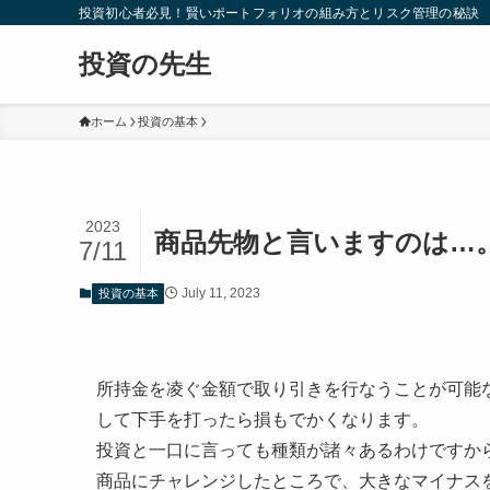
投資初心者必見！賢いポートフォリオの組み方とリスク管理の秘訣
投資の先生
ホーム
投資の基本
2023
商品先物と言いますのは…
7/11
July 11, 2023
投資の基本
所持金を凌ぐ金額で取り引きを行なうことが可能
して下手を打ったら損もでかくなります。
投資と一口に言っても種類が諸々あるわけですか
商品にチャレンジしたところで、大きなマイナス