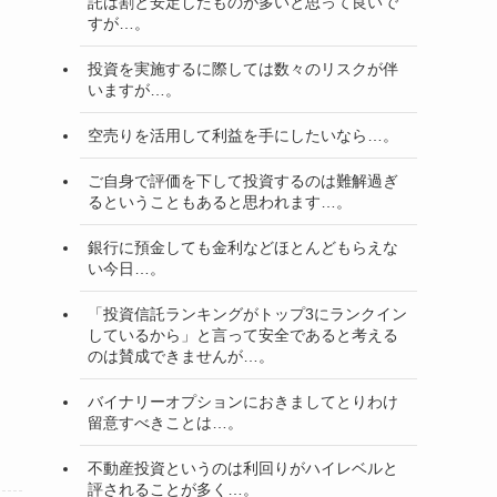
託は割と安定したものが多いと思って良いで
すが…。
投資を実施するに際しては数々のリスクが伴
いますが…。
空売りを活用して利益を手にしたいなら…。
ご自身で評価を下して投資するのは難解過ぎ
るということもあると思われます…。
銀行に預金しても金利などほとんどもらえな
い今日…。
「投資信託ランキングがトップ3にランクイン
しているから」と言って安全であると考える
のは賛成できませんが…。
バイナリーオプションにおきましてとりわけ
留意すべきことは…。
不動産投資というのは利回りがハイレベルと
評されることが多く…。