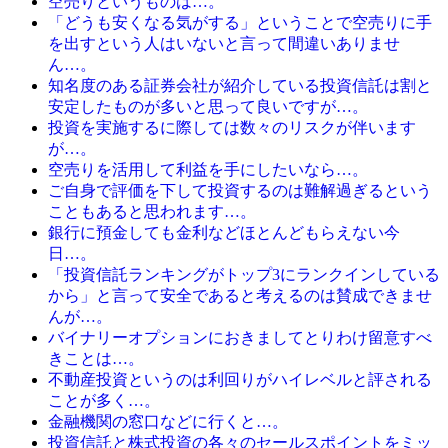
空売りというものは…。
「どうも安くなる気がする」ということで空売りに手
を出すという人はいないと言って間違いありませ
ん…。
知名度のある証券会社が紹介している投資信託は割と
安定したものが多いと思って良いですが…。
投資を実施するに際しては数々のリスクが伴います
が…。
空売りを活用して利益を手にしたいなら…。
ご自身で評価を下して投資するのは難解過ぎるという
こともあると思われます…。
銀行に預金しても金利などほとんどもらえない今
日…。
「投資信託ランキングがトップ3にランクインしている
から」と言って安全であると考えるのは賛成できませ
んが…。
バイナリーオプションにおきましてとりわけ留意すべ
きことは…。
不動産投資というのは利回りがハイレベルと評される
ことが多く…。
金融機関の窓口などに行くと…。
投資信託と株式投資の各々のセールスポイントをミッ