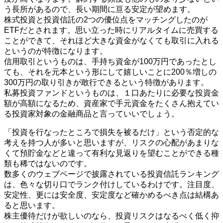
う長所があるので、長い期間に亘る安定が望めます。
株式投資と投資信託の2つの優位点をマッチングしたのが
ETFだとされます。思い立った時にリアルタイムに売買する
ことができて、それほど大きな資金がなくても取引に入れる
というのが特徴になります。
信用取引というものは、手持ち資金が100万円であったとし
ても、それを元本という形にして嬉しいことに200％増しの
300万円の取り引きが敢行できるという特徴があります。
私募投資ファンドというものは、１口あたりに必要な投資金
額が高額になるため、資産家で手元資金をたくさん抱えてい
る投資家対象の金融商品と言っていいでしょう。
「投資を行なったところで損失を被るだけ」という否定的な
考えを持つ人が多いと思いますが、リスクの心配があまりな
くて預貯金などと違って有利な見返りを望むことができる種
類も稀ではないのです。
数多くのウェブページで披露されている投資信託ランキング
は、色々な切り口でランク付けしているわけです。注目度、
安定性、更には安全度、安定度など確かめるべき点は結構あ
ると思います。
株主優待だけが欲しいのなら、投資リスクはなるべく低く抑