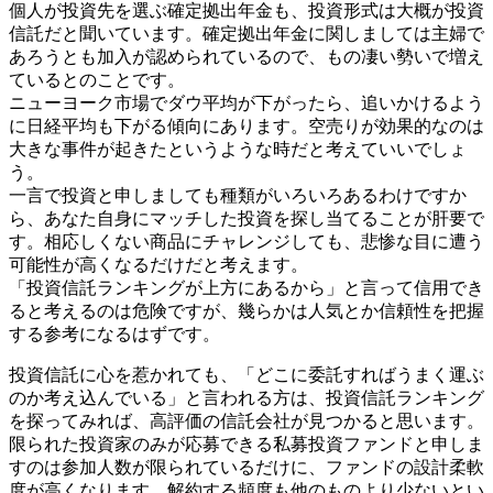
個人が投資先を選ぶ確定拠出年金も、投資形式は大概が投資
信託だと聞いています。確定拠出年金に関しましては主婦で
あろうとも加入が認められているので、もの凄い勢いで増え
ているとのことです。
ニューヨーク市場でダウ平均が下がったら、追いかけるよう
に日経平均も下がる傾向にあります。空売りが効果的なのは
大きな事件が起きたというような時だと考えていいでしょ
う。
一言で投資と申しましても種類がいろいろあるわけですか
ら、あなた自身にマッチした投資を探し当てることが肝要で
す。相応しくない商品にチャレンジしても、悲惨な目に遭う
可能性が高くなるだけだと考えます。
「投資信託ランキングが上方にあるから」と言って信用でき
ると考えるのは危険ですが、幾らかは人気とか信頼性を把握
する参考になるはずです。
投資信託に心を惹かれても、「どこに委託すればうまく運ぶ
のか考え込んでいる」と言われる方は、投資信託ランキング
を探ってみれば、高評価の信託会社が見つかると思います。
限られた投資家のみが応募できる私募投資ファンドと申しま
すのは参加人数が限られているだけに、ファンドの設計柔軟
度が高くなります。解約する頻度も他のものより少ないとい