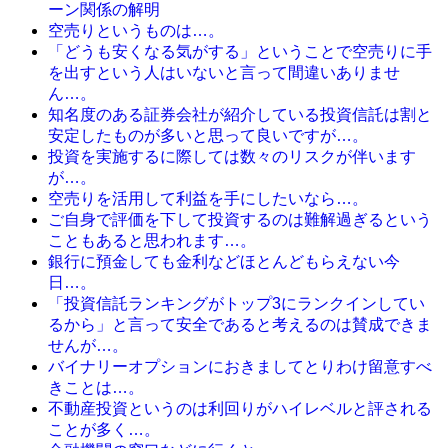
ーン関係の解明
空売りというものは…。
「どうも安くなる気がする」ということで空売りに手
を出すという人はいないと言って間違いありませ
ん…。
知名度のある証券会社が紹介している投資信託は割と
安定したものが多いと思って良いですが…。
投資を実施するに際しては数々のリスクが伴います
が…。
空売りを活用して利益を手にしたいなら…。
ご自身で評価を下して投資するのは難解過ぎるという
こともあると思われます…。
銀行に預金しても金利などほとんどもらえない今
日…。
「投資信託ランキングがトップ3にランクインしてい
るから」と言って安全であると考えるのは賛成できま
せんが…。
バイナリーオプションにおきましてとりわけ留意すべ
きことは…。
不動産投資というのは利回りがハイレベルと評される
ことが多く…。