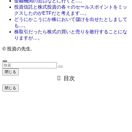
金融機関の窓口などに行くと…。
投資信託と株式投資の各々のセールスポイントをミッ
クスしたのがETFだと考えます…。
どうにかこうにか株において儲けを出せたとしまして
も…。
株取引だったら株式の買いと売りを敢行することにな
りますが…。
©
投資の先生.
閉じる
目次
閉じる