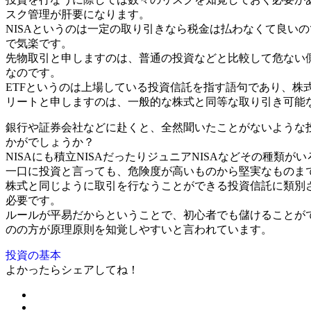
スク管理が肝要になります。
NISAというのは一定の取り引きなら税金は払わなくて良い
で気楽です。
先物取引と申しますのは、普通の投資などと比較して危ない
なのです。
ETFというのは上場している投資信託を指す語句であり、株
リートと申しますのは、一般的な株式と同等な取り引き可能
銀行や証券会社などに赴くと、全然聞いたことがないような
かがでしょうか？
NISAにも積立NISAだったりジュニアNISAなどその種類
一口に投資と言っても、危険度が高いものから堅実なものま
株式と同じように取引を行なうことができる投資信託に類別
必要です。
ルールが平易だからということで、初心者でも儲けることが
のの方が原理原則を知覚しやすいと言われています。
投資の基本
よかったらシェアしてね！