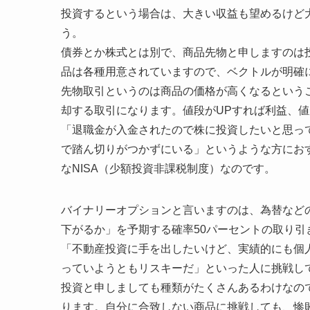
投資するという場合は、大きい収益も望めるけど
う。
債券とか株式とは別で、商品先物と申しますのは
品は各種用意されていますので、ベクトルが明確
先物取引というのは商品の価格が高くなるという
却する取引になります。値段がUPすれば利益、
「退職金が入金されたので株に投資したいと思っ
で踏ん切りがつかずにいる」というような方にお
なNISA（少額投資非課税制度）なのです。
バイナリーオプションと言いますのは、為替など
下がるか」を予期する確率50パーセントの取り引
「不動産投資に手を出したいけど、実績的にも個
っていようともリスキーだ」といった人に挑戦し
投資と申しましても種類がたくさんあるわけなの
ります。自分に合致しない商品に挑戦しても、惨