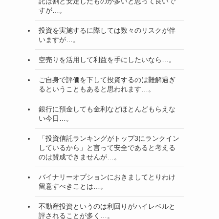
託は割と安定したものが多いと思って良いで
すが…。
投資を実施するに際しては数々のリスクが伴
いますが…。
空売りを活用して利益を手にしたいなら…。
ご自身で評価を下して投資するのは難解過ぎ
るということもあると思われます…。
銀行に預金しても金利などほとんどもらえな
い今日…。
「投資信託ランキングがトップ3にランクイン
しているから」と言って安全であると考える
のは賛成できませんが…。
バイナリーオプションにおきましてとりわけ
留意すべきことは…。
不動産投資というのは利回りがハイレベルと
評されることが多く…。