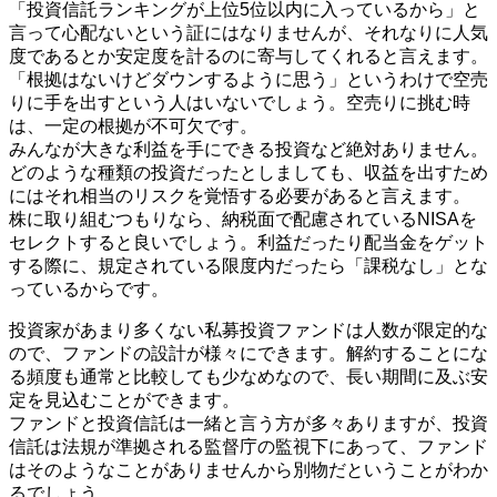
「投資信託ランキングが上位5位以内に入っているから」と
言って心配ないという証にはなりませんが、それなりに人気
度であるとか安定度を計るのに寄与してくれると言えます。
「根拠はないけどダウンするように思う」というわけで空売
りに手を出すという人はいないでしょう。空売りに挑む時
は、一定の根拠が不可欠です。
みんなが大きな利益を手にできる投資など絶対ありません。
どのような種類の投資だったとしましても、収益を出すため
にはそれ相当のリスクを覚悟する必要があると言えます。
株に取り組むつもりなら、納税面で配慮されているNISAを
セレクトすると良いでしょう。利益だったり配当金をゲット
する際に、規定されている限度内だったら「課税なし」とな
っているからです。
投資家があまり多くない私募投資ファンドは人数が限定的な
ので、ファンドの設計が様々にできます。解約することにな
る頻度も通常と比較しても少なめなので、長い期間に及ぶ安
定を見込むことができます。
ファンドと投資信託は一緒と言う方が多々ありますが、投資
信託は法規が準拠される監督庁の監視下にあって、ファンド
はそのようなことがありませんから別物だということがわか
るでしょう。