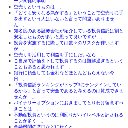
ーン関係の解明
空売りというものは…。
「どうも安くなる気がする」ということで空売りに手
を出すという人はいないと言って間違いありませ
ん…。
知名度のある証券会社が紹介している投資信託は割と
安定したものが多いと思って良いですが…。
投資を実施するに際しては数々のリスクが伴います
が…。
空売りを活用して利益を手にしたいなら…。
ご自身で評価を下して投資するのは難解過ぎるという
こともあると思われます…。
銀行に預金しても金利などほとんどもらえない今
日…。
「投資信託ランキングがトップ3にランクインしてい
るから」と言って安全であると考えるのは賛成できま
せんが…。
バイナリーオプションにおきましてとりわけ留意すべ
きことは…。
不動産投資というのは利回りがハイレベルと評される
ことが多く…。
金融機関の窓口などに行くと…。