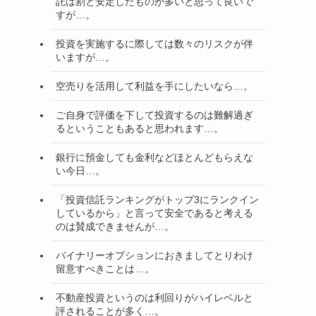
託は割と安定したものが多いと思って良いで
すが…。
投資を実施するに際しては数々のリスクが伴
いますが…。
空売りを活用して利益を手にしたいなら…。
ご自身で評価を下して投資するのは難解過ぎ
るということもあると思われます…。
銀行に預金しても金利などほとんどもらえな
い今日…。
「投資信託ランキングがトップ3にランクイン
しているから」と言って安全であると考える
のは賛成できませんが…。
バイナリーオプションにおきましてとりわけ
留意すべきことは…。
不動産投資というのは利回りがハイレベルと
評されることが多く…。