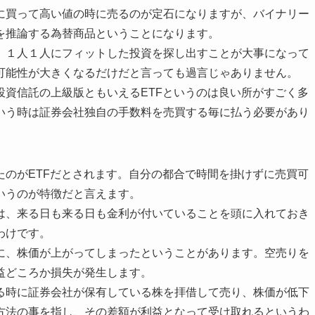
に買って高い値の時に売るのが定石になりますが、バイナリー
を推論する為替商品ということになります。
、１人１人にフィットした投資を探し出すことが大事になって
可能性が大きくなるだけだと言っても過言じゃありません。
投資信託の上級版ともいえるETFというのは良い所がすごく多
いう時は証券会社独自の手数料を売買する毎に払う必要があり
たのがETFだとされます。自分の都合で時間を掛けずに売買可
いうのが特徴だと言えます。
は、来る日も来る日も金利が付いていることを頭に入れておき
わけです。
に、株価が上がってしまったということがあります。空売りを
益どころか損失が発生します。
る時に証券会社が保有している株を拝借して売り、株価が低下
方法の事を指し、その差額が利益となって受け取れるというわ