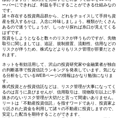
ーバーにできれば、利益を手にすることができる仕組みなの
です。
諸々存在する投資商品群から、どれをチョイスして手持ち資
産を投入するかは、入念に吟味しましょう。種類がたくさん
あるので迷うでしょうが、しっかり探れば糸口が見えてくる
はずです。
投資をしようとなると数々のリスクが伴うものですが、先物
取引に関しましては、追証、規制措置、流動性、信用などの
リスクが伴うため、株式などよりもリスク管理が肝要だとさ
れます。
ネットを有効活用して、沢山の投資研究家や金融業者が独自
の判断基準で投資信託ランキングを発表しています。気にな
る分析をしているWEBページの情報はかなり勉強になりま
す。
株式投資とか投資信託などは、リスク管理が大事になってく
るのは言うに及びませんが、信用取引は、現物取引以上に手
抜きのないリスク管理が大切だと言って間違いありません。
リートは「不動産投資信託」を指すワードであり、投資家よ
り託された資金を利用して諸々の不動産に投資しますので、
安定した配当を期待することができます。