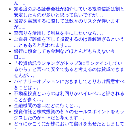
ん…。
知名度のある証券会社が紹介している投資信託は割と
安定したものが多いと思って良いですが…。
投資を実施するに際しては数々のリスクが伴います
が…。
空売りを活用して利益を手にしたいなら…。
ご自身で評価を下して投資するのは難解過ぎるという
こともあると思われます…。
銀行に預金しても金利などほとんどもらえない今
日…。
「投資信託ランキングがトップ3にランクインしてい
るから」と言って安全であると考えるのは賛成できま
せんが…。
バイナリーオプションにおきましてとりわけ留意すべ
きことは…。
不動産投資というのは利回りがハイレベルと評される
ことが多く…。
金融機関の窓口などに行くと…。
投資信託と株式投資の各々のセールスポイントをミッ
クスしたのがETFだと考えます…。
どうにかこうにか株において儲けを出せたとしまして