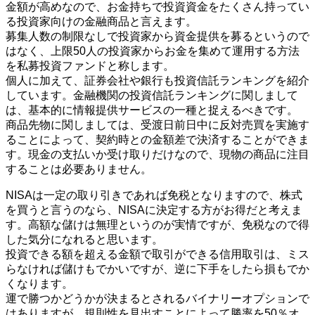
金額が高めなので、お金持ちで投資資金をたくさん持ってい
る投資家向けの金融商品と言えます。
募集人数の制限なしで投資家から資金提供を募るというので
はなく、上限50人の投資家からお金を集めて運用する方法
を私募投資ファンドと称します。
個人に加えて、証券会社や銀行も投資信託ランキングを紹介
しています。金融機関の投資信託ランキングに関しまして
は、基本的に情報提供サービスの一種と捉えるべきです。
商品先物に関しましては、受渡日前日中に反対売買を実施す
ることによって、契約時との金額差で決済することができま
す。現金の支払いか受け取りだけなので、現物の商品に注目
することは必要ありません。
NISAは一定の取り引きであれば免税となりますので、株式
を買うと言うのなら、NISAに決定する方がお得だと考えま
す。高額な儲けは無理というのが実情ですが、免税なので得
した気分になれると思います。
投資できる額を超える金額で取引ができる信用取引は、ミス
らなければ儲けもでかいですが、逆に下手をしたら損もでか
くなります。
運で勝つかどうかが決まるとされるバイナリーオプションで
はありますが、規則性を見出すことによって勝率を50％オ