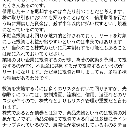
たくさんあるのです。
借用したモノを返却するのは当たり前のことだと考えます。
株の取り引きにおいても変わることはなく、信用取引を行な
う時に拝借した資金は、必ず半年以内に払い戻すという規程
になっているのです。
不動産投資は利回りが魅力的と評されており、リートを対象
にした投資も利益が出やすいというのは事実ではあります
が、当然のこと株式みたいに元本割れする可能性もあること
は頭に入れておいてください。
業績の良い企業に投資するのが株、為替の変動を予測して投
資するのがFX、不動産に共同する形で投資するというのが
リートになります。ただ単に投資と申しましても、多種多様
な種類があるわけです。
投資を実施する時には多くのリスクが付いて回りますが、先
物取引については、規制措置、流動性、信用、追証などのリ
スクが伴うので、株式などよりもリスク管理が重要だと言わ
れます。
株式であるとか債券とは別で、商品先物というのは投資の対
象がモノです。商品先物にて投資できる商品は多様にライン
ナップされているので、展開性が定例化しているものをチョ