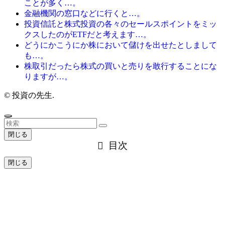
ことが多く…。
金融機関の窓口などに行くと…。
投資信託と株式投資の各々のセールスポイントをミッ
クスしたのがETFだと考えます…。
どうにかこうにか株において儲けを出せたとしまして
も…。
株取引だったら株式の買いと売りを敢行することにな
りますが…。
©
投資の先生.
閉じる
目次
閉じる