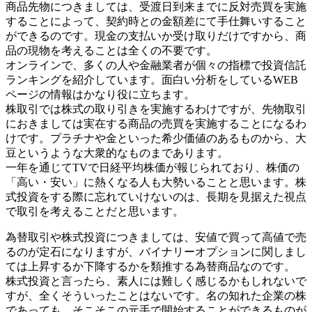
商品先物につきましては、受渡日到来までに反対売買を実施
することによって、契約時との金額差にて手仕舞いすること
ができるのです。現金の支払いか受け取りだけですから、商
品の現物を考えることは全くの不要です。
オンラインで、多くの人や金融業者が個々の指標で投資信託
ランキングを紹介しています。面白い分析をしているWEB
ページの情報はかなり役に立ちます。
株取引では株式の取り引きを実施するわけですが、先物取引
におきましては実在する商品の売買を実施することになるわ
けです。プラチナや金といった希少価値のあるものから、大
豆というような大衆的なものまであります。
一年を通じてTVで日経平均株価が報じられており、株価の
「高い・安い」に熱くなる人も大勢いることと思います。株
式投資をする際に忘れていけないのは、長期を見据えた視点
で取引を考えることだと思います。
為替取引や株式投資につきましては、安値で買って高値で売
るのが定石になりますが、バイナリーオプションに関しまし
ては上昇するか下降するかを類推する為替商品なのです。
株式投資と言ったら、素人には難しく感じるかもしれないで
すが、全くそういったことはないです。名の知れた企業の株
であっても、そこそこの元手で開始することができるものが