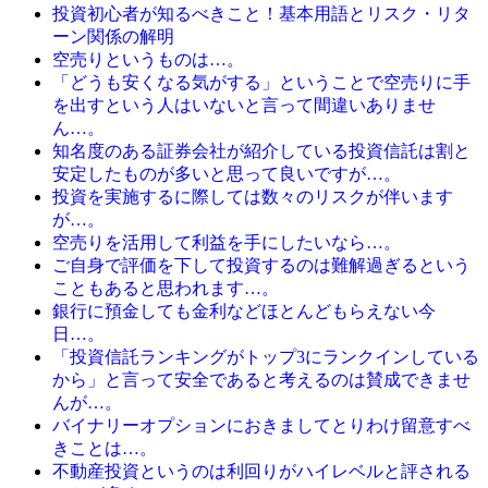
投資初心者が知るべきこと！基本用語とリスク・リタ
ーン関係の解明
空売りというものは…。
「どうも安くなる気がする」ということで空売りに手
を出すという人はいないと言って間違いありませ
ん…。
知名度のある証券会社が紹介している投資信託は割と
安定したものが多いと思って良いですが…。
投資を実施するに際しては数々のリスクが伴います
が…。
空売りを活用して利益を手にしたいなら…。
ご自身で評価を下して投資するのは難解過ぎるという
こともあると思われます…。
銀行に預金しても金利などほとんどもらえない今
日…。
「投資信託ランキングがトップ3にランクインしている
から」と言って安全であると考えるのは賛成できませ
んが…。
バイナリーオプションにおきましてとりわけ留意すべ
きことは…。
不動産投資というのは利回りがハイレベルと評される