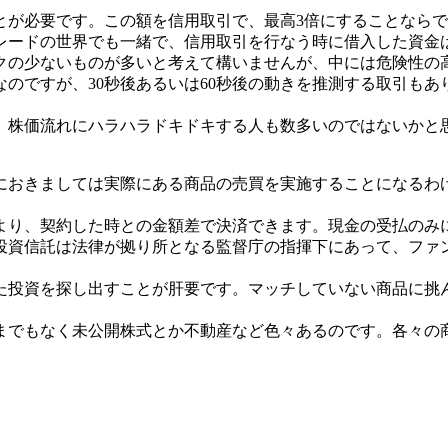
とが必要です。この額を信用取引で、最高3倍にすることなら
レードの世界でも一緒で、信用取引を行なう時に借入した資金
クの少ないものが多いと考えて構いませんが、中には危険性の
のですが、30秒後あるいは60秒後の動きを推測する取引も
、株価流れにハラハラドキドキする人も数多いのではないかと
におきましては実際にある商品の売買を実施することになるわ
より、契約した時との金額差で決済できます。現金の受払のみ
投資信託は法律が拠り所となる監督庁の指揮下にあって、ファ
た投資を探し出すことが肝要です。マッチしていない商品に挑
までもなく未公開株式とか不動産など色々あるのです。各々の