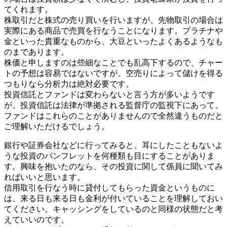
てくれます。
株取引だと株式の売り買いを行いますが、先物取引の場合は
実際にある商品で売買を行なうことになります。プラチナや
金といった貴重なものから、大豆といったよくあるようなも
のまであります。
株価と申しますのは些細なことでも乱高下するので、チャー
トの予想は容易ではないですが、空売りによって儲けを得る
つもりなら分析力は絶対必要です。
投資信託とファンドは変わらないと言う方が多いようです
が、投資信託は法律が準拠される監督庁の監視下にあって、
ファンドはこれらのことがありませんので全然違うものだと
ご理解いただけるでしょう。
銀行や証券会社などに行ってみると、耳にしたこともないよ
うな投資のパンフレットを何種類も目にすることがありま
す。興味を抱いたのなら、その投資に関して係員に聞いてみ
ればいいと思います。
信用取引を行なう時に貸付してもらった資金というものに
は、来る日も来る日も金利が付いていることを理解しておい
てください。キャッシングをしているのと同様の状態だと考
えていいのです。