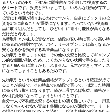
るというのがFX、不動産に間接的かつ分散して投資するの
がリートです。投資と言いましても、いろんな種類が存在し
ているというわけです。
投資にも種類が諸々あるわけですから、自身にピッタリの投
資を1つに絞ることが重要になります。合っていない投資商
品に取り組んだとしても、ひどい目に遭う可能性が高くなる
だけだと考えます。
為替取引とか株式投資などは、値段の安い時に買って高い時
に売るのが鉄則ですが、バイナリーオプションは高くなるか
安くなるかを類推する為替商品になります。
先物取引と申しますのは、その他の投資と比較してギャンブ
ル的な側面が強いため、よくわからない状態で手を出したり
すると痛い目に遭うかもしれません。元本が大きくマイナス
になってしまうこともあるためです。
先物取引というのは商品価格がアップするという確証が持て
ることが前提で、その時点での値段で買って、指定した時期
に売り払う取引になります。値が上昇すれば収益、価格が下
がれば損失になってしまうということです。
自分一人で不動産投資するのはもの凄く難しいですし、用意
しなくちゃいけない資金も多額になるのが通例です。リート
の場合は投資額は少なくて済むし、投資老練家が投資を行っ