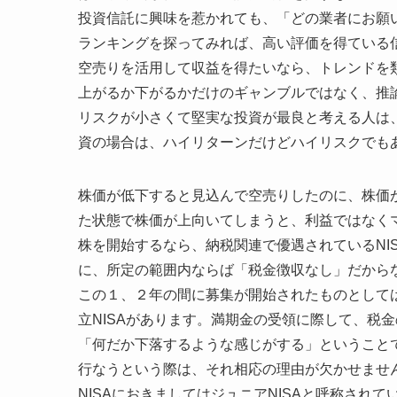
投資信託に興味を惹かれても、「どの業者にお願
ランキングを探ってみれば、高い評価を得ている
空売りを活用して収益を得たいなら、トレンドを
上がるか下がるかだけのギャンブルではなく、推
リスクが小さくて堅実な投資が最良と考える人は
資の場合は、ハイリターンだけどハイリスクでも
株価が低下すると見込んで空売りしたのに、株価
た状態で株価が上向いてしまうと、利益ではなく
株を開始するなら、納税関連で優遇されているNI
に、所定の範囲内ならば「税金徴収なし」だから
この１、２年の間に募集が開始されたものとして
立NISAがあります。満期金の受領に際して、税
「何だか下落するような感じがする」ということ
行なうという際は、それ相応の理由が欠かせませ
NISAにおきましてはジュニアNISAと呼称さ