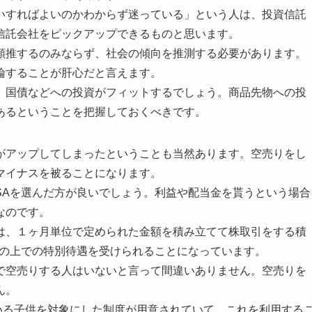
いすればよいのかわからず迷っている」という人は、投資信託
信託会社をピックアップできるものと思います。
類推するのみならず、社会の傾向を推測する必要があります。
論することが肝心だと言えます。
、国債などへの投資がフィットするでしょう。商品先物への投
あるということを把握しておくべきです。
がアップしてしまったということも当然あります。空売りをし
マイナスを被ることになります。
SAを選んだ方が良いでしょう。利益や配当金を貰うという場合
なのです。
は、１ヶ月単位で定められた金額を積み立てて株取引をする積
金の上での特別待遇を受けられることになっています。
で空売りする人はいないと言って間違いありません。空売りを
ん。
れている子供を対象にした制度が用意されていて、これを利用する