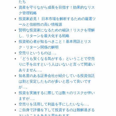
たち
資産を守りながら成長を目指す！効果的なリス
ク管理戦略
投資家必見！ 日本市場を解析するための厳選ツ
ールと信頼性の高い情報源
賢明な投資家になるための秘訣！リスクを理解
し、リターンを最大化する戦略
投資初心者が知るべきこと！基本用語とリス
ク・リターン関係の解明
空売りというものは…。
「どうも安くなる気がする」ということで空売
りに手を出すという人はいないと言って間違い
ありません…。
知名度のある証券会社が紹介している投資信託
は割と安定したものが多いと思って良いです
が…。
投資を実施するに際しては数々のリスクが伴い
ますが…。
空売りを活用して利益を手にしたいなら…。
ご自身で評価を下して投資するのは難解過ぎる
こ
ということもあると思われます…。