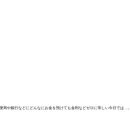
便局や銀行などにどんなにお金を預けても金利などゼロに等しい今日では…