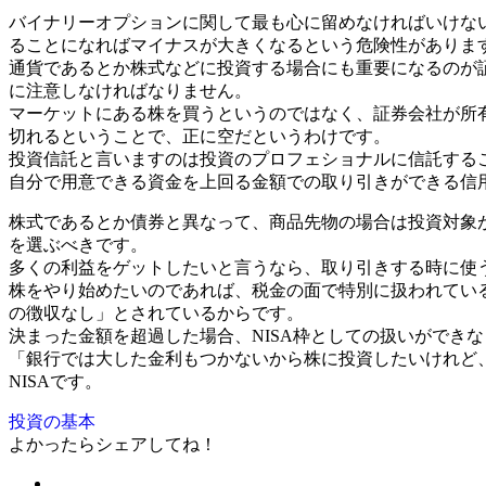
バイナリーオプションに関して最も心に留めなければいけな
ることになればマイナスが大きくなるという危険性がありま
通貨であるとか株式などに投資する場合にも重要になるのが
に注意しなければなりません。
マーケットにある株を買うというのではなく、証券会社が所
切れるということで、正に空だというわけです。
投資信託と言いますのは投資のプロフェショナルに信託する
自分で用意できる資金を上回る金額での取り引きができる信
株式であるとか債券と異なって、商品先物の場合は投資対象
を選ぶべきです。
多くの利益をゲットしたいと言うなら、取り引きする時に使
株をやり始めたいのであれば、税金の面で特別に扱われている
の徴収なし」とされているからです。
決まった金額を超過した場合、NISA枠としての扱いができ
「銀行では大した金利もつかないから株に投資したいけれど
NISAです。
投資の基本
よかったらシェアしてね！