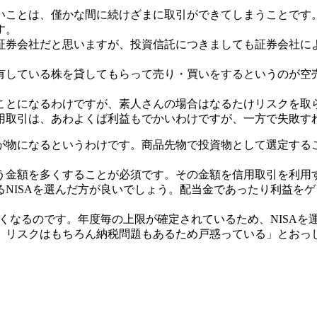
いことは、僅かな間に続けざまに取引ができてしまうことです
す。
証券会社だと思いますが、投資信託につきましても証券会社に
有している株を貸してもらって売り・買いをするというのが空
ことになるわけですが、素人さんの場合はなるたけリスクを取
用取引は、あわよくば利益もでかいわけですが、一方で失敗す
が物になるというわけです。商品先物で投資物として選定する
う金額を多くすることが必須です。その金額を信用取引を利用
NISAを選んだ方が良いでしょう。配当金であったり利益を
なくなるのです。年度毎の上限が確定されているため、NISAを
、リスクはもちろん納税問題もあるため戸惑っている」とおっ