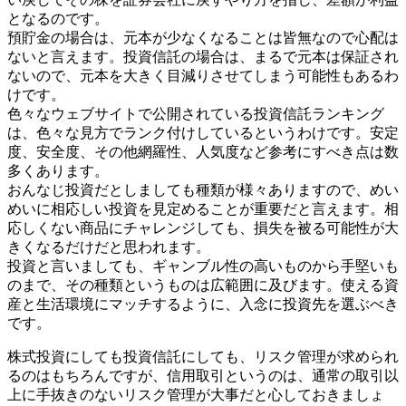
となるのです。
預貯金の場合は、元本が少なくなることは皆無なので心配は
ないと言えます。投資信託の場合は、まるで元本は保証され
ないので、元本を大きく目減りさせてしまう可能性もあるわ
けです。
色々なウェブサイトで公開されている投資信託ランキング
は、色々な見方でランク付けしているというわけです。安定
度、安全度、その他網羅性、人気度など参考にすべき点は数
多くあります。
おんなじ投資だとしましても種類が様々ありますので、めい
めいに相応しい投資を見定めることが重要だと言えます。相
応しくない商品にチャレンジしても、損失を被る可能性が大
きくなるだけだと思われます。
投資と言いましても、ギャンブル性の高いものから手堅いも
のまで、その種類というものは広範囲に及びます。使える資
産と生活環境にマッチするように、入念に投資先を選ぶべき
です。
株式投資にしても投資信託にしても、リスク管理が求められ
るのはもちろんですが、信用取引というのは、通常の取引以
上に手抜きのないリスク管理が大事だと心しておきましょ