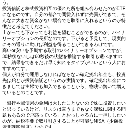
う。
投資信託と株式投資相互の優れた所を組み合わせたのがETF
になるのです。自分の都合で間髪入れずに売買ができて、そ
んなに大きな資金がない場合でも取引に入れるというのが特
徴だと考えてください。
上がっても下がっても利益を望むことができるのが、バイナ
リーオプションの長所なのです。下がると予見して、現実的
にその通りに動けば利益を得ることができるわけです。
高いor安いを予期する取引のバイナリーオプションですが、
30秒後ないしは60秒後の状態を推論する取引も選べますの
で、結果をできるだけ早く知れるタイプがいいという人にお
すすめです。
個人が自分で運用しなければならない確定拠出年金も、投資
先は殆どが投資信託というのが実情です。確定拠出年金につ
きましては主婦でも加入できることから、物凄い勢いで増え
ているとのことです。
「銀行や郵便局の金利は大したことないので株に投資したい
と思っているけど、リスクは言うまでもなく課税に関する問
題もあるので戸惑っている」とおっしゃる方に一押ししたい
のが、納税不要で取り引きすることが可能なNISA（少額投
資非課税制度）なのです。