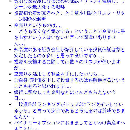
賢明な投資家になるための秘訣！リスクを理解し、リ
ターンを最大化する戦略
投資初心者が知るべきこと！基本用語とリスク・リタ
ーン関係の解明
空売りというものは…。
「どうも安くなる気がする」ということで空売りに手
を出すという人はいないと言って間違いありませ
ん…。
知名度のある証券会社が紹介している投資信託は割と
安定したものが多いと思って良いですが…。
投資を実施するに際しては数々のリスクが伴います
が…。
空売りを活用して利益を手にしたいなら…。
ご自身で評価を下して投資するのは難解過ぎるという
こともあると思われます…。
銀行に預金しても金利などほとんどもらえない今
日…。
「投資信託ランキングがトップ3にランクインしてい
るから」と言って安全であると考えるのは賛成できま
せんが…。
バイナリーオプションにおきましてとりわけ留意すべ
きことは…。